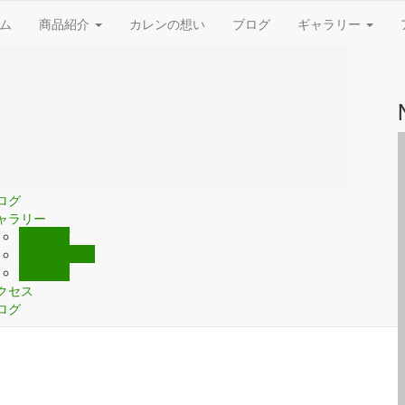
ム
商品紹介
カレンの想い
ブログ
ギャラリー
ーム
品紹介
食事パン
菓子パン
総菜パン
フランスパン
世界のパン
レンの想い
ログ
ャラリー
ショップ
キャラクター
地域紹介
クセス
ログ