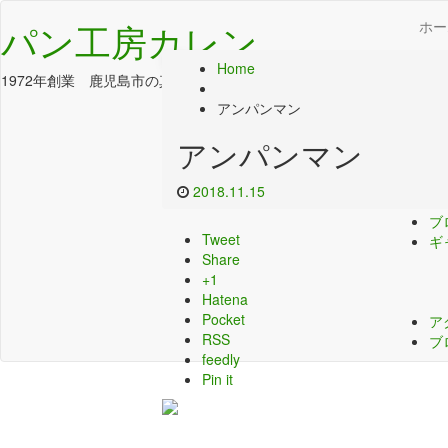
パン工房カレン
ホー
ブログ
ホ
Home
1972年創業 鹿児島市の真砂本町のパン屋さんです
商
アンパンマン
アンパンマン
2018.11.15
カ
ブ
Tweet
ギ
Share
+1
Hatena
Pocket
ア
RSS
ブ
feedly
Pin it